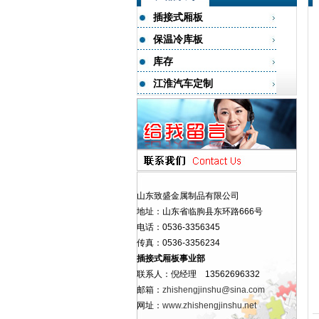
插接式厢板
保温冷库板
库存
江淮汽车定制
山东致盛金属制品有限公司
地址：山东省临朐县东环路666号
电话：0536-3356345
传真：0536-3356234
插接式厢板事业部
联系人：倪经理 13562696332
邮箱：
zhishengjinshu@sina.com
网址：
www.zhishengjinshu.net